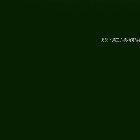
提醒：第三方机构可能